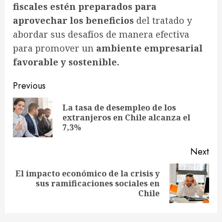
fiscales estén preparados para
aprovechar los beneficios
del tratado y
abordar sus desafíos de manera efectiva
para promover un
ambiente empresarial
favorable y sostenible.
Continue
Previous
Reading
La tasa de desempleo de los
Pre
extranjeros en Chile alcanza el
pos
7,3%
Next
El impacto económico de la crisis y
Next
sus ramificaciones sociales en
post:
Chile