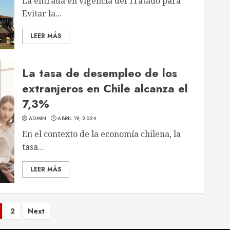
La entrada en vigencia del Tratado para
Evitar la...
LEER MÁS
La tasa de desempleo de los
extranjeros en Chile alcanza el
7,3%
ADMIN
ABRIL 19, 2024
En el contexto de la economía chilena, la
tasa...
LEER MÁS
aginación
2
Next