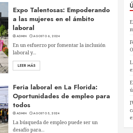
Expo Talentosas: Empoderando
a las mujeres en el ámbito
E
laboral
m
ADMIN
AGOSTO 6, 2024
F
En un esfuerzo por fomentar la inclusión
O
laboral y...
L
LEER MÁS
e
E
Feria laboral en La Florida:
ú
Oportunidades de empleo para
I
todos
c
ADMIN
AGOSTO 5, 2024
e
La búsqueda de empleo puede ser un
desafío para...